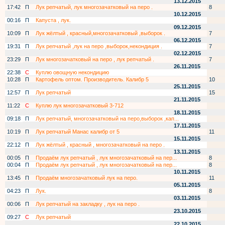
13.12.2015
17:42
П
Лук репчатый, лук многозачатковый на перо .
8
10.12.2015
00:16
П
Капуста , лук.
09.12.2015
10:09
П
Лук жёлтый , красный,многозачатковый ,выборок .
7
06.12.2015
19:31
П
Лук репчатый ,лук на перо ,выборок,некондиция .
7
02.12.2015
23:29
П
Лук многозачатковый на перо , лук репчатый .
7
26.11.2015
22:38
С
Куплю овощную некондицию
10:28
П
Картофель оптом. Производитель. Калибр 5
10
25.11.2015
12:57
П
Лук репчатый
15
21.11.2015
11:22
С
Куплю лук многозачатковый 3-712
18.11.2015
09:18
П
Лук репчатый, многозачатковый на перо,выборок ,кап...
17.11.2015
10:19
П
Лук репчатый Манас калибр от 5
11
15.11.2015
22:12
П
Лук жёлтый , красный , многозачатковый на перо .
13.11.2015
00:05
П
Продаём лук репчатый , лук многозачатковый на пер...
8
00:04
П
Продаём лук репчатый , лук многозачатковый на пер...
8
10.11.2015
13:45
П
Продаём многозачатковый лук на перо.
11
05.11.2015
04:23
П
Лук.
8
03.11.2015
00:06
П
Лук репчатый на закладку , лук на перо .
23.10.2015
09:27
С
Лук репчатый
22.10.2015