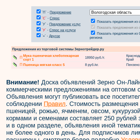
`П` -
Предложение
`С`
-
Спрос
Показать предложения из 
`У` -
Предложение услуг
Показать предложения из 
`У`
-
Спрос на услуги
Показать предложения из 
`=` -
Другое
региона
Предложения из торговой системы Зернотрейдер.ру
Мука пшеничная хлебопекарная
Краснод
П
18950 руб./т.
сорт 1
Край
П
Пшеница мягкая класс 5
8 руб./кг.
Пензенс
Внимание!
Доска объявлений Зерно Он-Лайн
коммерческими предложениями на оптовом с
Объявления могут публиковать все посетите
соблюдении
Правил
. Стоимость размещения
пшеницей, рожью, ячменем, овсом, кукурузой
кормами и семенами составляет 250 рублей 
и в одном разделе, объявления иной темати
не более одного в день. Для подписчиков л
расширены, смотрите более подробно
Услов