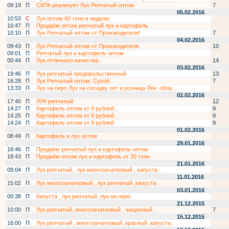
09:19
П
СХПК реализует Лук Репчатый оптом.
7
05.02.2016
10:53
С
Лук оптом 60 тонн в неделю
10:47
П
Продаём оптом репчатый лук и картофель
10:10
П
Лук Репчатый оптом от Производителя!
7
04.02.2016
09:43
П
Лук Репчатый оптом от Производителя.
10
09:01
П
Репчатый лук и картофель оптом
00:44
П
Лук отличного качества .
14
03.02.2016
19:46
П
Лук репчатый продовольственный
13
16:28
П
Лук Репчатый оптом. Сухой.
7
13:33
П
Лук на перо Лук на посадку опт и розница Лен. обла...
02.02.2016
17:40
П
ЛУК репчатый
12
14:27
П
Картофель оптом от 9 рублей...
9
14:25
П
Картофель оптом от 9 рублей.
9
14:24
П
Картофель оптом от 9 рублей
9
01.02.2016
08:49
П
Картофель и лук оптом
29.01.2016
18:46
П
Продаём репчатый лук и картофель оптом
18:43
П
Продаём оптом лук и картофель от 20 тонн
21.01.2016
09:04
П
Лук репчатый , лук многозачатковый , капуста .
11.01.2016
15:02
П
Лук многозачатковый , лук репчатый ,капуста .
03.01.2016
00:38
П
Капуста , лук репчатый ,лук на перо .
21.12.2015
10:00
П
Лук репчатый, многозачатковый , чищенный .
7
15.12.2015
16:00
П
Лук репчатый , многозачатковый ,красный ,капуста .