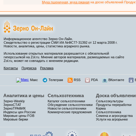
Мука пшеничная, мука ржаная
на доске объявлений Продукто
Информационное агентство Зерно Он-Лайн.
Свидетельство о регистрации СМИ ИА №ФС77-31392 от 12 марта 2008 г.
Новости, аналитика, цены, статистика аграрного рынка.
Использование открытых материалов разрешается с обязательной
гиперссылкой на Zol.ru. Мнение авторов материалов, размещаемых на сайте
Zol.ru, может не совпадать с мнением редакции.
Контакты
Подписка
Реклама
Макс
Телеграм
RSS
PDA
ВКонтакте
Аналитика и цены
Сельхозтехника
Доска объявлени
Зерно-Weekly
Каталог сельхозтехники
Сельхозкультуры
ЗерноСТАТ
Обсуждение сельхозтехники
Продукты переработки
ЗерноТРАФИК
Новости сельхозтехники
Корма
Индексы цен России
Коммерческие предложения
Сельхозтехника
Мировые цены FOB
Семена и агросредства
Мировые биржи
Услуги на агрорынке