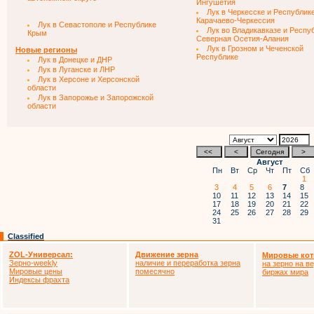
Ингушетия
Лук в Черкесске и Республик
Карачаево-Черкессия
Лук в Севастополе и Республике
Лук во Владикавказе и Респу
Крым
Северная Осетия-Алания
Лук в Грозном и Чеченской
Новые регионы
Республике
Лук в Донецке и ДНР
Лук в Луганске и ЛНР
Лук в Херсоне и Херсонской
области
Лук в Запорожье и Запорожской
области
Август
Пн
Вт
Ср
Чт
Пт
Сб
1
3
4
5
6
7
8
10
11
12
13
14
15
17
18
19
20
21
22
24
25
26
27
28
29
31
Classified
ZOL-Универсал:
Движение зерна
Мировые кот
Зерно-weekly
наличие и переработка зерна
на зерно на в
Мировые цены
помесячно
биржах мира
Индексы фрахта