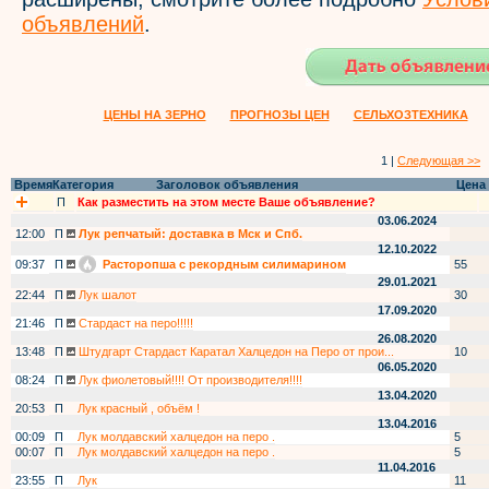
объявлений
.
ЦЕНЫ НА ЗЕРНО
ПРОГНОЗЫ ЦЕН
СЕЛЬХОЗТЕХНИКА
1 |
Следующая >>
Время
Категория
Заголовок объявления
Цена
П
Как разместить на этом месте Ваше объявление?
03.06.2024
12:00
П
Лук репчатый: доставка в Мск и Спб.
12.10.2022
09:37
П
Расторопша с рекордным силимарином
55
29.01.2021
22:44
П
Лук шалот
30
17.09.2020
21:46
П
Стардаст на перо!!!!!
26.08.2020
13:48
П
Штудгарт Стардаст Каратал Халцедон на Перо от прои...
10
06.05.2020
08:24
П
Лук фиолетовый!!!! От производителя!!!!
13.04.2020
20:53
П
Лук красный , объём !
13.04.2016
00:09
П
Лук молдавский халцедон на перо .
5
00:07
П
Лук молдавский халцедон на перо .
5
11.04.2016
23:55
П
Лук
11