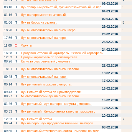
09.03.2016
03:10
П
Лук товарный репчатый, лук многозачатковый на пер...
5
04.03.2016
01:16
П
Лук на перо многозачатковый.
02.03.2016
01:06
П
Лук выборок на зелень .
5
29.02.2016
18:20
П
Лук многозачатковый на выгон пера .
5
26.02.2016
17:56
П
Лук многозачатковый на перо .
25.02.2016
11:00
С
Фрукты
24.02.2016
16:38
П
Продовольственный картофель. Семенной картофель.
12:53
П
Продам картофель от производителя
08:26
П
Капуста ,лук репчатый , морковь .
22.02.2016
18:01
П
Лук многозачатковый на выгон зелени .
18.02.2016
00:48
П
Лук многозачатковый на перо .
17.02.2016
00:14
П
Лук репчатый, морковь , капуста .
16.02.2016
09:43
П
Лук Репчатый оптом от Производителя!!
00:27
П
Многозачатковый лук на выгон зелени .
15.02.2016
01:46
П
Лук репчатый , лук на перо , капуста , морковь.
12.02.2016
03:33
П
Лук репчатый , белокочанная капуста , морковь .
10.02.2016
12:33
П
Лук Репчатый оптом.
7
00:24
П
Лук на перо , лук продовольственный , выборок .
08.02.2016
09:55
П
Лук репчатый отличного качества , выборок на зеле...