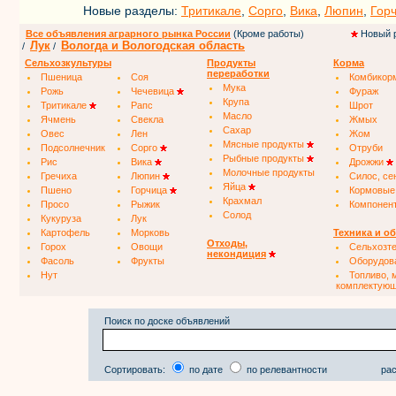
Новые разделы:
Тритикале
,
Сорго
,
Вика
,
Люпин
,
Гор
Все объявления аграрного рынка России
(Кроме работы)
Новый 
Лук
Вологда и Вологодская область
/
/
Сельхозкультуры
Продукты
Корма
переработки
Пшеница
Соя
Комбикор
Мука
Рожь
Чечевица
Фураж
Крупа
Тритикале
Рапс
Шрот
Масло
Ячмень
Свекла
Жмых
Сахар
Овес
Лен
Жом
Мясные продукты
Подсолнечник
Сорго
Отруби
Рыбные продукты
Рис
Вика
Дрожжи
Молочные продукты
Гречиха
Люпин
Силос, се
Яйца
Пшено
Горчица
Кормовые
Крахмал
Просо
Рыжик
Компонен
Солод
Кукуруза
Лук
Картофель
Морковь
Техника и о
Отходы,
Горох
Овощи
Сельхозт
некондиция
Фасоль
Фрукты
Оборудов
Нут
Топливо, 
комплектую
Поиск по доске объявлений
Сортировать:
по дате
по релевантности
рас