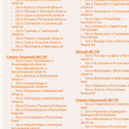
области
Лук в Саратове и Саратовско
Лук в Курске и Курской области
области
Лук в Липецке и Липецкой области
Лук в Ульяновске и Ульяновс
области
Лук в Орле и Орловской области
Лук в Уфе и Республике
Лук в Рязани и Рязанской области
Башкортостан
Лук в Смоленске и Смоленской
Лук в Ижевске и Удмуртской
области
Республике
Лук в Тамбове и Тамбовской
Лук в Чебоксарах и Чувашск
области
Республике
Лук в Твери и Тверской области
Лук в Йошкар-Оле и Республ
Лук в Туле и Тульской области
Марий Эл
Лук в Ярославле и Ярославской
области
Южный ФО РФ
Лук в Ростове-на-Дону и Рос
Северо-Западный ФО РФ
области
Лук в Санкт-Петербурге и
Лук в Астрахани и Астраханс
Ленинградской области
области
Лук в Архангельске и
Лук в Волгограде и Волгоград
Архангельской области
области
Лук в Вологде и Вологодской
Лук в Краснодаре и Краснода
области
крае
Лук в Калининграде и
Лук в Майкопе и Республике 
Калиниградской области
Лук в Элисте и Республике
Лук в Мурманске и Мурманской
Калмыкия
области
Лук в Новгороде и Новгородской
Северо-Кавказский ФО РФ
области
Лук в Ставрополе и Ставроп
Лук в Пскове и Псковской области
крае
Лук в Петрозаводске и Республике
Лук в Нальчике и Кабардино-
Карелия
Балкарской Республике
Лук в Сыктывкаре и Республике
Лук в Махачкале и Республик
Коми
Дагестан
Лук в Нарьян-Маре и Ненецком
Лук в Назрани и Республике
автономном округе