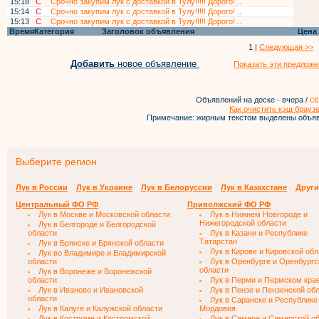
15:18
С
Срочно закупим лук с доставкой в Тулу!!!!! Дорого!...
15:14
С
Срочно закупим лук с доставкой в Тулу!!!!! Дорого!...
15:13
С
Срочно закупим лук с доставкой в Тулу!!!!! Дорого!...
Время
Категория
Заголовок объявления
Цена
1 |
Следующая >>
Добавить
новое объявление
Показать эти предложе
се
Объявлений на доске - вчера /
Как очистить кэш брауз
Примечание: жирным текстом выделены объяв
Выберите регион
Лук в России
Лук в Украине
Лук в Белоруссии
Лук в Казахстане
Други
Центральный ФО РФ
Приволжский ФО РФ
Лук в Москве и Московской области
Лук в Нижнем Новгороде и
Нижегородской области
Лук в Белгороде и Белгородской
области
Лук в Казани и Республике
Татарстан
Лук в Брянске и Брянской области
Лук в Кирове и Кировской об
Лук во Владимире и Владимирской
области
Лук в Оренбурге и Оренбургс
области
Лук в Воронеже и Воронежской
области
Лук в Перми и Пермском кра
Лук в Иваново и Ивановской
Лук в Пензе и Пензенской об
области
Лук в Саранске и Республике
Лук в Калуге и Калужской области
Мордовия
Лук в Костроме и Костромской
Лук в Самаре и Самарской о