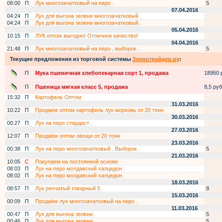
08:00
П
Лук многозачатковый на перо .
5
07.04.2016
04:24
П
Лук для выгона зелени многозачатковый .
04:24
П
Лук для выгона зелени многозачатковый .
05.04.2016
10:15
П
ЛУК оптом выгодно! Отличное качество!
04.04.2016
21:48
П
Лук многозачатковый на перо , выборок .
5
Текущие предложения из торговой системы
Зернотрейдер.ру
:
П
Мука пшеничная хлебопекарная сорт 1, продажа
18950 р
П
Пшеница мягкая класс 5, продажа
8,5 руб.
15:32
П
Картофель Оптом
31.03.2016
10:22
П
Продаем оптом картофель лук морковь от 20 тонн
30.03.2016
00:27
П
Лук на перо стардаст .
27.03.2016
12:07
П
Продаём оптом овощи от 20 тонн
23.03.2016
00:38
П
Лук на перо многозачатковый . Выборок .
5
21.03.2016
10:05
С
Покупаем на постоянной основе
08:03
П
Лук на перо молдавский халцедон .
08:02
П
Лук на перо молдавский халцедон .
18.03.2016
08:57
П
Лук репчатый товарный 5 .
8
15.03.2016
00:09
П
Продаём лук многозачатковый на перо .
11.03.2016
00:47
П
Лук для выгона зелени .
5
00:46
П
Лук для выгона зелени .
5