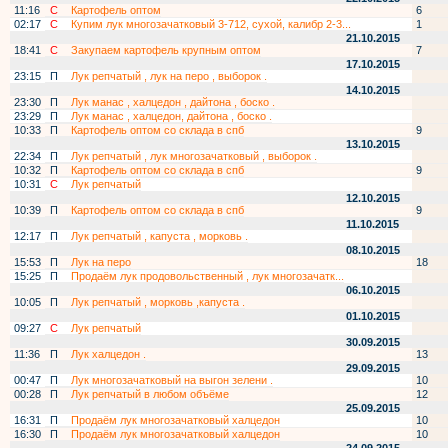
11:16
С
Картофель оптом
6
02:17
С
Купим лук многозачатковый 3-712, сухой, калибр 2-3...
1
21.10.2015
18:41
С
Закупаем картофель крупным оптом
7
17.10.2015
23:15
П
Лук репчатый , лук на перо , выборок .
14.10.2015
23:30
П
Лук манас , халцедон , дайтона , боско .
23:29
П
Лук манас , халцедон, дайтона , боско .
10:33
П
Картофель оптом со склада в спб
9
13.10.2015
22:34
П
Лук репчатый , лук многозачатковый , выборок .
10:32
П
Картофель оптом со склада в спб
9
10:31
С
Лук репчатый
12.10.2015
10:39
П
Картофель оптом со склада в спб
9
11.10.2015
12:17
П
Лук репчатый , капуста , морковь .
08.10.2015
15:53
П
Лук на перо
18
15:25
П
Продаём лук продовольственный , лук многозачатк...
06.10.2015
10:05
П
Лук репчатый , морковь ,капуста .
01.10.2015
09:27
С
Лук репчатый
30.09.2015
11:36
П
Лук халцедон .
13
29.09.2015
00:47
П
Лук многозачатковый на выгон зелени .
10
00:28
П
Лук репчатый в любом объёме
12
25.09.2015
16:31
П
Продаём лук многозачатковый халцедон
10
16:30
П
Продаём лук многозачатковый халцедон
10