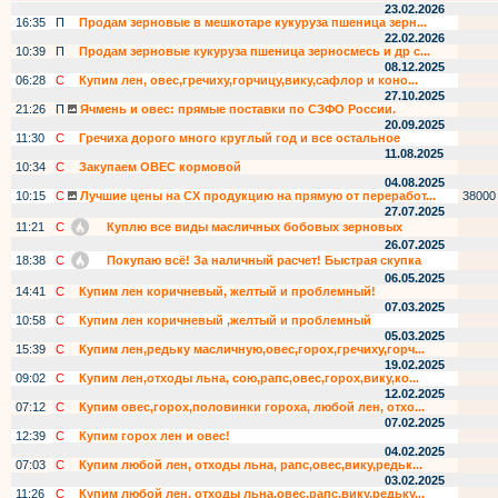
23.02.2026
16:35
П
Продам зерновые в мешкотаре кукуруза пшеница зерн...
22.02.2026
10:39
П
Продам зерновые кукуруза пшеница зерносмесь и др с...
08.12.2025
06:28
С
Купим лен, овес,гречиху,горчицу,вику,сафлор и коно...
27.10.2025
21:26
П
Ячмень и овес: прямые поставки по СЗФО России.
20.09.2025
11:30
С
Гречиха дорого много круглый год и все остальное
11.08.2025
10:34
С
Закупаем ОВЕС кормовой
04.08.2025
10:15
С
Лучшие цены на СХ продукцию на прямую от переработ...
38000
27.07.2025
11:21
С
Куплю все виды масличных бобовых зерновых
26.07.2025
18:38
С
Покупаю всё! За наличный расчет! Быстрая скупка
06.05.2025
14:41
С
Купим лен коричневый, желтый и проблемный!
07.03.2025
10:58
С
Купим лен коричневый ,желтый и проблемный
05.03.2025
15:39
С
Купим лен,редьку масличную,овес,горох,гречиху,горч...
19.02.2025
09:02
С
Купим лен,отходы льна, сою,рапс,овес,горох,вику,ко...
12.02.2025
07:12
С
Купим овес,горох,половинки гороха, любой лен, отхо...
07.02.2025
12:39
С
Купим горох лен и овес!
04.02.2025
07:03
С
Купим любой лен, отходы льна, рапс,овес,вику,редьк...
03.02.2025
11:26
С
Купим любой лен, отходы льна,овес,рапс,вику,редьку...