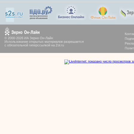
Конта
© 2000-2026 ИА Зерно Он-Лайн
Подпи
Использование открытых материалов разрешается
Рекла
с обязательной гиперссылкой на Zol.ru
Полит