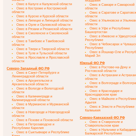
Мордовия
Овес в Калуге и Калужской области
Овес в Самаре и Самарской
Овес в Костроме и Костромской
области
области
Овес в Саратове и Саратовс
Овес в Курске и Курской области
области
Овес в Липецке и Липецкой области
Овес в Ульяновске и Ульянов
области
Овес в Орле и Орловской области
Овес в Уфе и Республике
Овес в Рязани и Рязанской области
Башкортостан
Овес в Смоленске и Смоленской
Овес в Ижевске и Удмуртско
области
Республике
Овес в Тамбове и Тамбовской
Овес в Чебоксарах и Чувашс
области
Республике
Овес в Твери и Тверской области
Овес в Йошкар-Оле и Респуб
Овес в Туле и Тульской области
Марий Эл
Овес в Ярославле и Ярославской
области
Южный ФО РФ
Овес в Ростове-на-Дону и
Северо-Западный ФО РФ
Ростовской области
Овес в Санкт-Петербурге и
Овес в Астрахани и Астраха
Ленинградской области
области
Овес в Архангельске и
Овес в Волгограде и Волгогр
Архангельской области
области
Овес в Вологде и Вологодской
Овес в Краснодаре и
области
Краснодарском крае
Овес в Калининграде и
Овес в Майкопе и Республик
Калиниградской области
Адыгея
Овес в Мурманске и Мурманской
Овес в Элисте и Республике
области
Калмыкия
Овес в Новгороде и Новгородской
области
Северо-Кавказский ФО РФ
Овес в Пскове и Псковской области
Овес в Ставрополе и
Овес в Петрозаводске и
Ставропольском крае
Республике Карелия
Овес в Нальчике и Кабардино
Овес в Сыктывкаре и Республике
Балкарской Республике
Коми