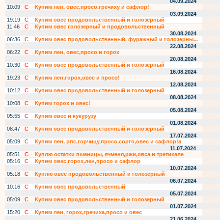
04.09.2024
10:09
С
Купим лен, овес,просо,гречиху и сафлор!
03.09.2024
19:19
С
Купим овес продовольственный и голозерный
11:46
С
Купим овес голозерный и продовольственный
30.08.2024
06:36
С
Купим овес продовольственный, фуражный и голозерны...
22.08.2024
06:22
С
Купим лен, овес,просо и горох
20.08.2024
10:30
С
Купим овес продовольственный и голозерный
16.08.2024
19:23
С
Купим лен,горох,овес и просо!
12.08.2024
10:12
С
Купим овес продовольственный и голозерный
08.08.2024
10:08
С
Купим горох и овес!
05.08.2024
05:55
С
Купим овес и кукурузу
01.08.2024
08:47
С
Купим овес продовольственный и голозерный
17.07.2024
05:09
С
Купим лен, рпс,горчицу,просо,сорго,овес и сафлор!а
11.07.2024
05:51
С
Куплю остатки пшеницы, ячменя,ржи,овса и третикале
05:16
С
Купим овес,горох,лен,просо и сафлор
10.07.2024
05:18
С
Куплю овес продовольственный и голозерный
06.07.2024
10:16
С
Купим овес продовольственный
05.07.2024
05:09
С
Купим овес продовольственный и голозерный
01.07.2024
15:20
С
Купим лен, горох,гречиха,просо и овес
21.06.2024