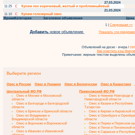
27.03.2024
11:25
С
Купим лен коричневый, желтый и проблемныйевый
21.03.2024
11:10
С
Купим голозерный овес
Время
Категория
Заголовок объявления
Цена
1 |
Следующая >>
Добавить
новое объявление
Показать эти предложе
се
Объявлений на доске - вчера /
Как очистить кэш брауз
Примечание: жирным текстом выделены объяв
Выберите регион
Овес в России
Овес в Украине
Овес в Белоруссии
Овес в Казахстане
Центральный ФО РФ
Приволжский ФО РФ
Овес в Москве и Московской
Овес в Нижнем Новгороде и
области
Нижегородской области
Овес в Белгороде и Белгородской
Овес в Казани и Республике
области
Татарстан
Овес в Брянске и Брянской области
Овес в Кирове и Кировской о
Овес во Владимире и
Овес в Оренбурге и Оренбур
Владимирской области
области
Овес в Воронеже и Воронежской
Овес в Перми и Пермском кр
области
Овес в Пензе и Пензенской о
Овес в Иваново и Ивановской
Овес в Саранске и Республи
области