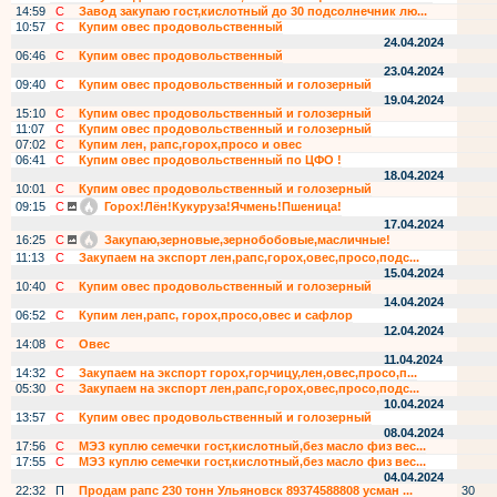
14:59
С
Завод закупаю гост,кислотный до 30 подсолнечник лю...
10:57
С
Купим овес продовольственный
24.04.2024
06:46
С
Купим овес продовольственный
23.04.2024
09:40
С
Купим овес продовольственный и голозерный
19.04.2024
15:10
С
Купим овес продовольственный и голозерный
11:07
С
Купим овес продовольственный и голозерный
07:02
С
Купим лен, рапс,горох,просо и овес
06:41
С
Купим овес продовольственный по ЦФО !
18.04.2024
10:01
С
Купим овес продовольственный и голозерный
09:15
С
Горох!Лён!Кукуруза!Ячмень!Пшеница!
17.04.2024
16:25
С
Закупаю,зерновые,зернобобовые,масличные!
11:13
С
Закупаем на экспорт лен,рапс,горох,овес,просо,подс...
15.04.2024
10:40
С
Купим овес продовольственный и голозерный
14.04.2024
06:52
С
Купим лен,рапс, горох,просо,овес и сафлор
12.04.2024
14:08
С
Овес
11.04.2024
14:32
С
Закупаем на экспорт горох,горчицу,лен,овес,просо,п...
05:30
С
Закупаем на экспорт лен,рапс,горох,овес,просо,подс...
10.04.2024
13:57
С
Купим овес продовольственный и голозерный
08.04.2024
17:56
С
МЭЗ куплю семечки гост,кислотный,без масло физ вес...
17:55
С
МЭЗ куплю семечки гост,кислотный,без масло физ вес...
04.04.2024
22:32
П
Продам рапс 230 тонн Ульяновск 89374588808 усман ...
30