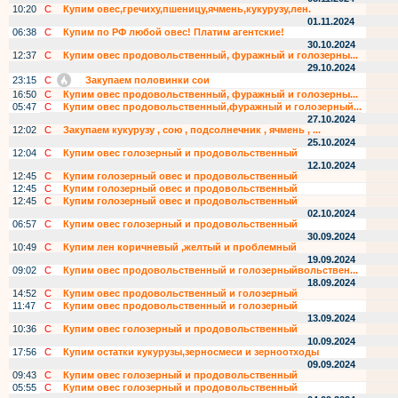
10:20
С
Купим овес,гречиху,пшеницу,ячмень,кукурузу,лен.
01.11.2024
06:38
С
Купим по РФ любой овес! Платим агентские!
30.10.2024
12:37
С
Купим овес продовольственный, фуражный и голозерны...
29.10.2024
23:15
С
Закупаем половинки сои
16:50
С
Купим овес продовольственный, фуражный и голозерны...
05:47
С
Купим овес продовольственный,фуражный и голозерный...
27.10.2024
12:02
С
Закупаем кукурузу , сою , подсолнечник , ячмень , ...
25.10.2024
12:04
С
Купим овес голозерный и продовольственный
12.10.2024
12:45
С
Купим голозерный овес и продовольственный
12:45
С
Купим голозерный овес и продовольственный
12:45
С
Купим голозерный овес и продовольственный
02.10.2024
06:57
С
Купим овес голозерный и продовольственный
30.09.2024
10:49
С
Купим лен коричневый ,желтый и проблемный
19.09.2024
09:02
С
Купим овес продовольственный и голозерныйвольствен...
18.09.2024
14:52
С
Купим овес продовольственный и голозерный
11:47
С
Купим овес продовольственный и голозерный
13.09.2024
10:36
С
Купим овес голозерный и продовольственный
10.09.2024
17:56
С
Купим остатки кукурузы,зерносмеси и зерноотходы
09.09.2024
09:43
С
Купим овес голозерный и продовольственный
05:55
С
Купим овес голозерный и продовольственный