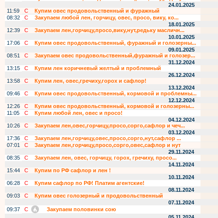
24.01.2025
11:59
С
Купим овес продовольственный и фуражный
08:32
С
Закупаем любой лен, горчицу, овес, просо, вику, ко...
18.01.2025
12:39
С
Закупаем лен,горчицу,просо,вику,нут,редьку масличн...
10.01.2025
17:06
С
Купим овес продовольственный, фуражный и голозерны...
09.01.2025
08:51
С
Закупаем овес продовольственный,фуражный и голозер...
31.12.2024
13:15
С
Купим лен коричневый желтый и проблемный
26.12.2024
13:58
С
Купим лен, овес,гречиху,горох и сафлор!
13.12.2024
09:46
С
Купим овес продовольственный, кормовой и проблемны...
12.12.2024
12:26
С
Купим овес продовольственный, кормовой и голозерны...
11:05
С
Купим любой лен, овес и просо!
04.12.2024
10:26
С
Закупаем лен,овес,горчицу,просо,сорго,сафлор и чеч...
03.12.2024
17:36
С
Закупаем лен,горчицу,овес,просо,сорго,нут,сафлор ...
07:01
С
Закупаем лен,горчицу,просо,сорго,овес,сафлор и нут
29.11.2024
08:35
С
Закупаем лен, овес, горчицу, горох, гречиху, просо...
14.11.2024
15:44
С
Купим по РФ сафлор и лен !
10.11.2024
06:28
С
Купим сафлор по РФ! Платим агентские!
08.11.2024
09:03
С
Купим овес голозерный и продовольственный
07.11.2024
09:37
С
Закупаем половинки сою
05.11.2024