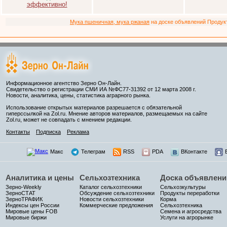
эффективно!
Мука пшеничная, мука ржаная
на доске объявлений Продукто
Информационное агентство Зерно Он-Лайн.
Свидетельство о регистрации СМИ ИА №ФС77-31392 от 12 марта 2008 г.
Новости, аналитика, цены, статистика аграрного рынка.
Использование открытых материалов разрешается с обязательной
гиперссылкой на Zol.ru. Мнение авторов материалов, размещаемых на сайте
Zol.ru, может не совпадать с мнением редакции.
Контакты
Подписка
Реклама
Макс
Телеграм
RSS
PDA
ВКонтакте
Аналитика и цены
Сельхозтехника
Доска объявлени
Зерно-Weekly
Каталог сельхозтехники
Сельхозкультуры
ЗерноСТАТ
Обсуждение сельхозтехники
Продукты переработки
ЗерноТРАФИК
Новости сельхозтехники
Корма
Индексы цен России
Коммерческие предложения
Сельхозтехника
Мировые цены FOB
Семена и агросредства
Мировые биржи
Услуги на агрорынке