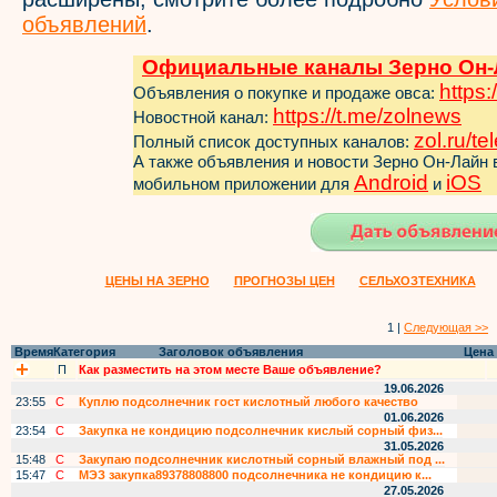
объявлений
.
Официальные каналы Зерно Он-
https:
Объявления о покупке и продаже овса:
https://t.me/zol
news
Новостной канал:
zol.ru/t
Полный список доступных каналов:
А также объявления и новости Зерно Он-Лайн
Android
iOS
мобильном приложении для
и
ЦЕНЫ НА ЗЕРНО
ПРОГНОЗЫ ЦЕН
СЕЛЬХОЗТЕХНИКА
1 |
Следующая >>
Время
Категория
Заголовок объявления
Цена
П
Как разместить на этом месте Ваше объявление?
19.06.2026
23:55
С
Куплю подсолнечник гост кислотный любого качество
01.06.2026
23:54
С
Закупка не кондицию подсолнечник кислый сорный физ...
31.05.2026
15:48
С
Закупаю подсолнечник кислотный сорный влажный под ...
15:47
С
МЭЗ закупка89378808800 подсолнечника не кондицию к...
27.05.2026