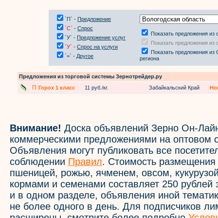
`П` -
Предложение
`С`
-
Спрос
Показать предложения из 
`У` -
Предложение услуг
Показать предложения из 
`У`
-
Спрос на услуги
Показать предложения из 
`=` -
Другое
региона
Предложения из торговой системы Зернотрейдер.ру
П
Горох 1 класс
11 руб./кг.
Забайкальский Край
Но
Внимание!
Доска объявлений Зерно Он-Лайн
коммерческими предложениями на оптовом с
Объявления могут публиковать все посетите
соблюдении
Правил
. Стоимость размещения
пшеницей, рожью, ячменем, овсом, кукурузой
кормами и семенами составляет 250 рублей 
и в одном разделе, объявления иной темати
не более одного в день. Для подписчиков л
расширены, смотрите более подробно
Услов