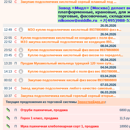
22:52
С
Закупаю подсолнечник кислотный сорный влажный под ...
26.05.2026
12:49
С
МЭЗ куплю подсолнечник кислотный 89378808800 физ в...
26.04.2026
22:55
С
Куплю подсолнечник кислотный не кондицию с поля фи...
22:52
С
МЭЗ закупка кислотный подсолнечник не кондицию 893...
08.04.2026
23:52
С
Куплю подсолнечник кислотный физ весом 89378808800
23:45
С
Куплю подсолнечник кислотный физ весом по передопл...
05.04.2026
13:20
П
Продам Мукамольный мельница турецкий 120 тонн сутк...
04.04.2026
14:13
С
Куплю подсолнечник кислый с поля физ вес 893788088...
03.04.2026
00:02
С
Закупаю подсолнечник кислый физ весом 89378808800
07.03.2026
00:14
С
Завод закупаю подсолнечник любого качество самовыв...
06.03.2026
10:37
С
Закупка подсолнечника кислый горелый сорный вторые...
Текущие предложения из торговой системы
Зернотрейдер.ру
:
П
Отруби пшеничные, продажа
6800 ру
П
Горох 1 класс, продажа
11,5 руб
П
Мука пшеничная хлебопекарная сорт 1, продажа
18950 р