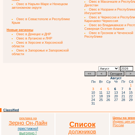
Овес в Махачкале и Республ
Овес в Нарьян-Маре и Ненецком
Дагестан
автономном округе
Овес в Назрани и Республик
Ингушетия
Овес в Черкесске и Республи
Овес в Севастополе и Республике
Карачаево-Черкессия
Крым
Овес во Владикавказе и Респ
Северная Осетия-Алания
Новые регионы
Овес в Грозном и Чеченской
Овес в Донецке и ДНР
Республике
Овес в Луганске и ЛНР
Овес в Херсоне и Херсонской
области
Овес в Запорожье и Запорожской
области
Август
Пн
Вт
Ср
Чт
Пт
Сб
1
3
4
5
6
7
8
10
11
12
13
14
15
17
18
19
20
21
22
24
25
26
27
28
29
31
Classified
Цены на зер
реклама на
Индекс цен це
Зерно Он-Лайн
Список
России
престижно!
должников
выгодно !