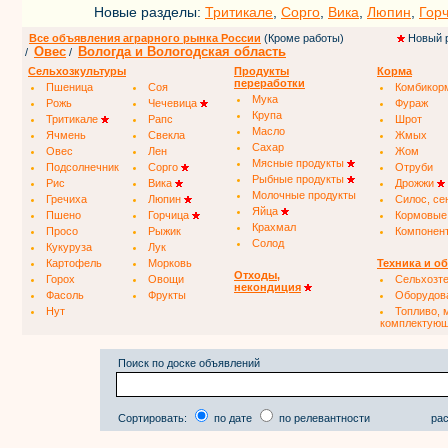
Новые разделы:
Тритикале
,
Сорго
,
Вика
,
Люпин
,
Гор
Все объявления аграрного рынка России
(Кроме работы)
Новый 
Овес
Вологда и Вологодская область
/
/
Сельхозкультуры
Продукты
Корма
переработки
Пшеница
Соя
Комбикор
Мука
Рожь
Чечевица
Фураж
Крупа
Тритикале
Рапс
Шрот
Масло
Ячмень
Свекла
Жмых
Сахар
Овес
Лен
Жом
Мясные продукты
Подсолнечник
Сорго
Отруби
Рыбные продукты
Рис
Вика
Дрожжи
Молочные продукты
Гречиха
Люпин
Силос, се
Яйца
Пшено
Горчица
Кормовые
Крахмал
Просо
Рыжик
Компонен
Солод
Кукуруза
Лук
Картофель
Морковь
Техника и о
Отходы,
Горох
Овощи
Сельхозт
некондиция
Фасоль
Фрукты
Оборудов
Нут
Топливо, 
комплектую
Поиск по доске объявлений
Сортировать:
по дате
по релевантности
рас