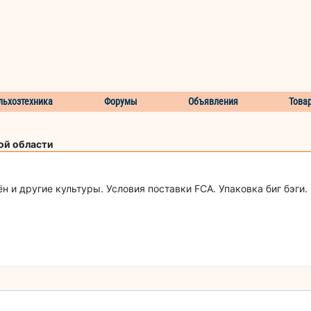
льхозтехника
Форумы
Объявления
Това
ой области
 и другие культуры. Условия поставки FCA. Упаковка биг бэги